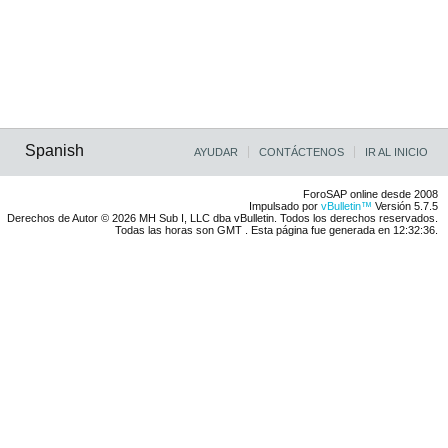
Spanish
AYUDAR
CONTÁCTENOS
IR AL INICIO
ForoSAP online desde 2008
Impulsado por
vBulletin™
Versión 5.7.5
Derechos de Autor © 2026 MH Sub I, LLC dba vBulletin. Todos los derechos reservados.
Todas las horas son GMT . Esta página fue generada en 12:32:36.