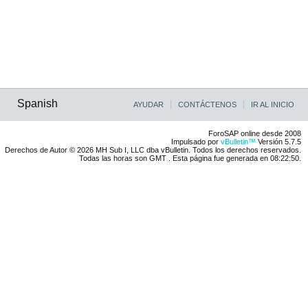
Spanish
AYUDAR
CONTÁCTENOS
IR AL INICIO
ForoSAP online desde 2008
Impulsado por
vBulletin™
Versión 5.7.5
Derechos de Autor © 2026 MH Sub I, LLC dba vBulletin. Todos los derechos reservados.
Todas las horas son GMT . Esta página fue generada en 08:22:50.