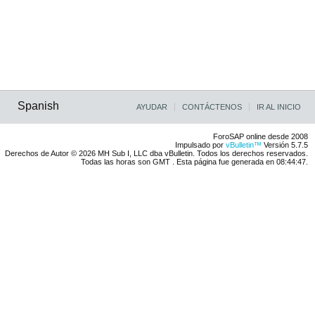
Spanish
AYUDAR
CONTÁCTENOS
IR AL INICIO
ForoSAP online desde 2008
Impulsado por
vBulletin™
Versión 5.7.5
Derechos de Autor © 2026 MH Sub I, LLC dba vBulletin. Todos los derechos reservados.
Todas las horas son GMT . Esta página fue generada en 08:44:47.