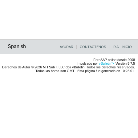
Spanish
AYUDAR
CONTÁCTENOS
IR AL INICIO
ForoSAP online desde 2008
Impulsado por
vBulletin™
Versión 5.7.5
Derechos de Autor © 2026 MH Sub I, LLC dba vBulletin. Todos los derechos reservados.
Todas las horas son GMT . Esta página fue generada en 10:23:01.