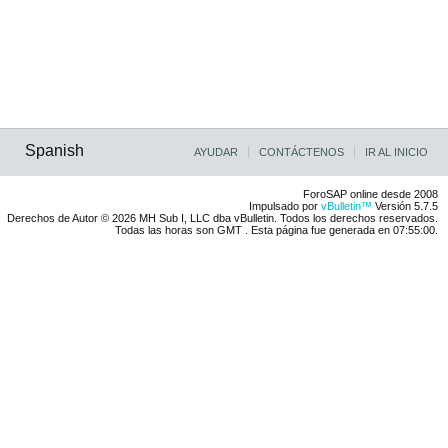
Spanish
AYUDAR
CONTÁCTENOS
IR AL INICIO
ForoSAP online desde 2008
Impulsado por
vBulletin™
Versión 5.7.5
Derechos de Autor © 2026 MH Sub I, LLC dba vBulletin. Todos los derechos reservados.
Todas las horas son GMT . Esta página fue generada en 07:55:00.