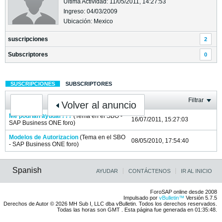
Última Actividad: 11/05/2011, 14:27:53
Ingreso: 04/03/2009
Ubicación: Mexico
suscripciones
2
Subscriptores
0
SUSCRIPCIONES
SUBSCRIPTORES
Filtrar
Volver al anuncio
Me podrían ayudar???
(Tema en el
SBO -
16/07/2011, 15:27:03
SAP Business ONE
foro)
Modelos de Autorizacion
(Tema en el
SBO
08/05/2010, 17:54:40
- SAP Business ONE
foro)
Spanish
AYUDAR
CONTÁCTENOS
IR AL INICIO
ForoSAP online desde 2008
Impulsado por
vBulletin™
Versión 5.7.5
Derechos de Autor © 2026 MH Sub I, LLC dba vBulletin. Todos los derechos reservados.
Todas las horas son GMT . Esta página fue generada en 01:35:48.