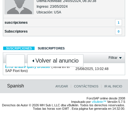
Última Actividad: 24/05/2024, 06:30:38
Ingreso: 23/05/2024
Ubicación: USA
suscripciones
1
Subscriptores
0
SUSCRIPCIONES
SUBSCRIPTORES
Filtrar
Volver al anuncio
Error al abrir query browser
(Tema en el
25/08/2025, 13:02:48
SAP Fiori
foro)
Spanish
AYUDAR
CONTÁCTENOS
IR AL INICIO
ForoSAP online desde 2008
Impulsado por
vBulletin™
Versión 5.7.5
Derechos de Autor © 2026 MH Sub I, LLC dba vBulletin. Todos los derechos reservados.
Todas las horas son GMT . Esta página fue generada en 14:32:00.