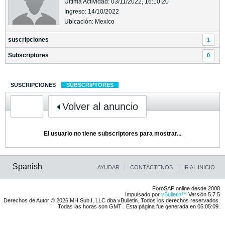
Última Actividad: 03/11/2022, 16:10:20
Ingreso: 14/10/2022
Ubicación: Mexico
suscripciones
1
Subscriptores
0
SUSCRIPCIONES
SUBSCRIPTORES
Volver al anuncio
El usuario no tiene subscriptores para mostrar...
Spanish
AYUDAR
CONTÁCTENOS
IR AL INICIO
ForoSAP online desde 2008
Impulsado por
vBulletin™
Versión 5.7.5
Derechos de Autor © 2026 MH Sub I, LLC dba vBulletin. Todos los derechos reservados.
Todas las horas son GMT . Esta página fue generada en 05:05:09.