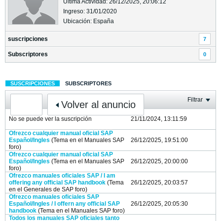
Última Actividad: 26/12/2025, 20:06:12
Ingreso: 31/01/2020
Ubicación: España
suscripciones
7
Subscriptores
0
SUSCRIPCIONES
SUBSCRIPTORES
Filtrar
Volver al anuncio
No se puede ver la suscripción
21/11/2024, 13:11:59
Ofrezco cualquier manual oficial SAP
Español/Ingles
(Tema en el
Manuales SAP
26/12/2025, 19:51:00
foro)
Ofrezco cualquier manual oficial SAP
Español/Ingles
(Tema en el
Manuales SAP
26/12/2025, 20:00:00
foro)
Ofrezco manuales oficiales SAP / I am
offering any official SAP handbook
(Tema
26/12/2025, 20:03:57
en el
Generales de SAP
foro)
Ofrezco manuales oficiales SAP
Español/Ingles / I offern any official SAP
26/12/2025, 20:05:30
handbook
(Tema en el
Manuales SAP
foro)
Todos los manuales SAP oficiales tanto