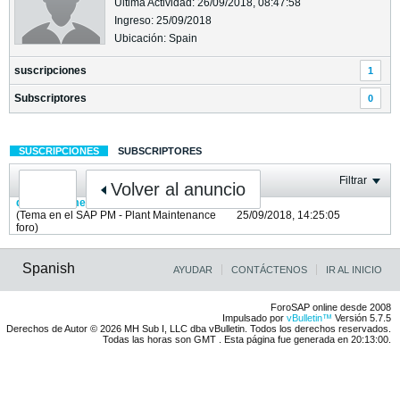
Última Actividad: 26/09/2018, 08:47:58
Ingreso: 25/09/2018
Ubicación: Spain
suscripciones
1
Subscriptores
0
SUSCRIPCIONES
SUBSCRIPTORES
Filtrar
Volver al anuncio
desplegar menu desde VBA en EXCEL
(Tema en el
SAP PM - Plant Maintenance
25/09/2018, 14:25:05
foro)
Spanish
AYUDAR
CONTÁCTENOS
IR AL INICIO
ForoSAP online desde 2008
Impulsado por
vBulletin™
Versión 5.7.5
Derechos de Autor © 2026 MH Sub I, LLC dba vBulletin. Todos los derechos reservados.
Todas las horas son GMT . Esta página fue generada en 20:13:00.