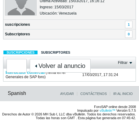
Última Actividad: 15/03/2017, 16:16:12
Ingreso: 15/03/2017
Ubicación: Venezuela
suscripciones
1
Subscriptores
0
SUSCRIPCIONES
SUBSCRIPTORES
Filtrar
Volver al anuncio
Interlocutor comercial
(Tema en el
17/03/2017, 17:31:24
Generales de SAP
foro)
Spanish
AYUDAR
CONTÁCTENOS
IR AL INICIO
ForoSAP online desde 2008
Impulsado por
vBulletin™
Versión 5.7.5
Derechos de Autor © 2026 MH Sub I, LLC dba vBulletin. Todos los derechos reservados.
Todas las horas son GMT . Esta página fue generada en 07:45:42.