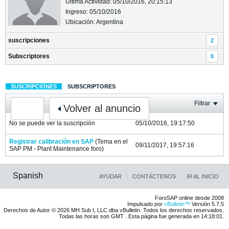
Última Actividad: 05/10/2016, 20:15:13
Ingreso: 05/10/2016
Ubicación: Argentina
suscripciones
2
Subscriptores
0
SUSCRIPCIONES
SUBSCRIPTORES
Filtrar
Volver al anuncio
No se puede ver la suscripción
05/10/2016, 19:17:50
Registrar calibración en SAP
(Tema en el
09/11/2017, 19:57:16
SAP PM - Plant Maintenance
foro)
Spanish
AYUDAR
CONTÁCTENOS
IR AL INICIO
ForoSAP online desde 2008
Impulsado por
vBulletin™
Versión 5.7.5
Derechos de Autor © 2026 MH Sub I, LLC dba vBulletin. Todos los derechos reservados.
Todas las horas son GMT . Esta página fue generada en 14:18:01.