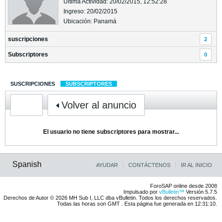
Última Actividad: 20/02/2015, 12:52:28
Ingreso: 20/02/2015
Ubicación: Panamá
suscripciones
2
Subscriptores
0
SUSCRIPCIONES
SUBSCRIPTORES
Volver al anuncio
El usuario no tiene subscriptores para mostrar...
Spanish
AYUDAR
CONTÁCTENOS
IR AL INICIO
ForoSAP online desde 2008
Impulsado por
vBulletin™
Versión 5.7.5
Derechos de Autor © 2026 MH Sub I, LLC dba vBulletin. Todos los derechos reservados.
Todas las horas son GMT . Esta página fue generada en 12:31:10.