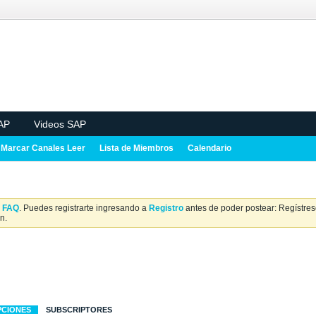
AP
Videos SAP
Marcar Canales Leer
Lista de Miembros
Calendario
a
FAQ
. Puedes registrarte ingresando a
Registro
antes de poder postear: Regístrese
n.
PCIONES
SUBSCRIPTORES