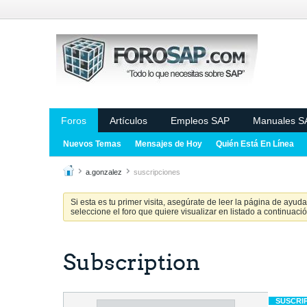
Foros
Artículos
Empleos SAP
Manuales S
Nuevos Temas
Mensajes de Hoy
Quién Está En Línea
a.gonzalez
suscripciones
Si esta es tu primer visita, asegúrate de leer la página de ayud
seleccione el foro que quiere visualizar en listado a continuació
Subscription
SUSCRI