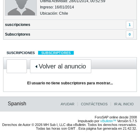
Última Actividad: 28/01/2014, 00:52:59
Ingreso: 16/01/2014
Ubicación: Chile
suscripciones
1
Subscriptores
0
SUSCRIPCIONES
SUBSCRIPTORES
Volver al anuncio
El usuario no tiene subscriptores para mostrar...
Spanish
AYUDAR
CONTÁCTENOS
IR AL INICIO
ForoSAP online desde 2008
Impulsado por
vBulletin™
Versión 5.7.5
Derechos de Autor © 2026 MH Sub I, LLC dba vBulletin. Todos los derechos reservados.
Todas las horas son GMT . Esta página fue generada en 21:42:32.