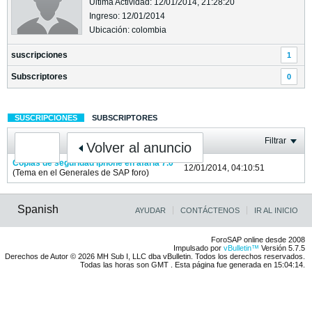
Última Actividad: 12/01/2014, 21:28:20
Ingreso: 12/01/2014
Ubicación: colombia
suscripciones
1
Subscriptores
0
SUSCRIPCIONES
SUBSCRIPTORES
Filtrar
Volver al anuncio
Copias de seguridad iphone en afaria 7.0
12/01/2014, 04:10:51
(Tema en el
Generales de SAP
foro)
Spanish
AYUDAR
CONTÁCTENOS
IR AL INICIO
ForoSAP online desde 2008
Impulsado por
vBulletin™
Versión 5.7.5
Derechos de Autor © 2026 MH Sub I, LLC dba vBulletin. Todos los derechos reservados.
Todas las horas son GMT . Esta página fue generada en 15:04:14.