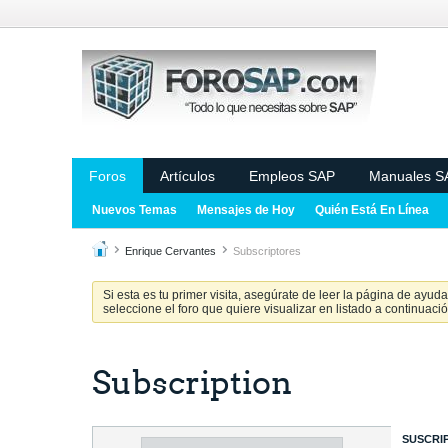
Foros
Artículos
Empleos SAP
Manuales S
Nuevos Temas
Mensajes de Hoy
Quién Está En Línea
Enrique Cervantes
Subscriptores
Si esta es tu primer visita, asegúrate de leer la página de ayud
seleccione el foro que quiere visualizar en listado a continuació
Subscription
SUSCRI