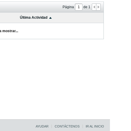
Página
de
1
Última Actividad
a mostrar...
AYUDAR
CONTÁCTENOS
IR AL INICIO