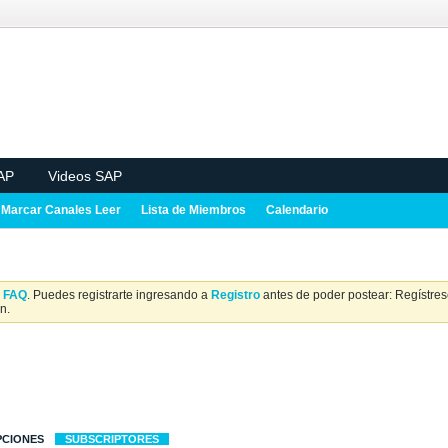
AP
Videos SAP
Marcar Canales Leer
Lista de Miembros
Calendario
a
FAQ
. Puedes registrarte ingresando a
Registro
antes de poder postear: Regístrese
n.
PCIONES
SUBSCRIPTORES