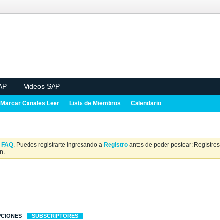
AP
Videos SAP
Marcar Canales Leer
Lista de Miembros
Calendario
a
FAQ
. Puedes registrarte ingresando a
Registro
antes de poder postear: Regístrese
n.
PCIONES
SUBSCRIPTORES