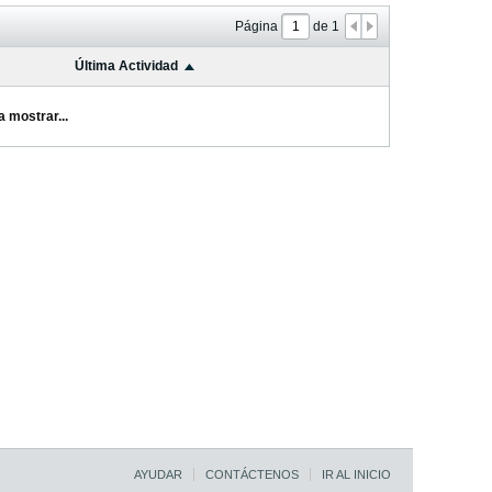
Página
de
1
Última Actividad
a mostrar...
AYUDAR
CONTÁCTENOS
IR AL INICIO