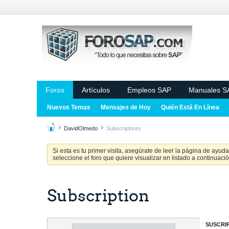
Foros
Artículos
Empleos SAP
Manuales S
Nuevos Temas
Mensajes de Hoy
Quién Está En Línea
DavidOlmedo
Subscriptores
Si esta es tu primer visita, asegúrate de leer la página de ayud
seleccione el foro que quiere visualizar en listado a continuació
Subscription
SUSCRI