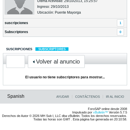
Última Actividad: 29/10/2013, 15:25:57
Ingreso: 29/10/2013
Ubicación: Puente Mayorga
suscripciones
1
Subscriptores
0
SUSCRIPCIONES
SUBSCRIPTORES
Volver al anuncio
El usuario no tiene subscriptores para mostrar...
Spanish
AYUDAR
CONTÁCTENOS
IR AL INICIO
ForoSAP online desde 2008
Impulsado por
vBulletin™
Versión 5.7.5
Derechos de Autor © 2026 MH Sub I, LLC dba vBulletin. Todos los derechos reservados.
Todas las horas son GMT . Esta página fue generada en 20:10:58.