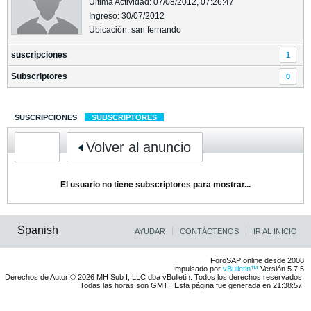
Última Actividad: 07/08/2012, 07:26:47
Ingreso: 30/07/2012
Ubicación: san fernando
suscripciones
1
Subscriptores
0
SUSCRIPCIONES
SUBSCRIPTORES
Volver al anuncio
El usuario no tiene subscriptores para mostrar...
Spanish
AYUDAR
CONTÁCTENOS
IR AL INICIO
ForoSAP online desde 2008
Impulsado por
vBulletin™
Versión 5.7.5
Derechos de Autor © 2026 MH Sub I, LLC dba vBulletin. Todos los derechos reservados.
Todas las horas son GMT . Esta página fue generada en 21:38:57.