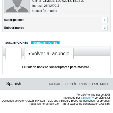
Última Actividad: 11/07/2012, 15:13:27
Ingreso: 26/12/2011
Ubicación: madrid
suscripciones
1
Subscriptores
0
SUSCRIPCIONES
SUBSCRIPTORES
Volver al anuncio
El usuario no tiene subscriptores para mostrar...
Spanish
AYUDAR
CONTÁCTENOS
IR AL INICIO
ForoSAP online desde 2008
Impulsado por
vBulletin™
Versión 5.7.5
Derechos de Autor © 2026 MH Sub I, LLC dba vBulletin. Todos los derechos reservados.
Todas las horas son GMT . Esta página fue generada en 17:34:35.