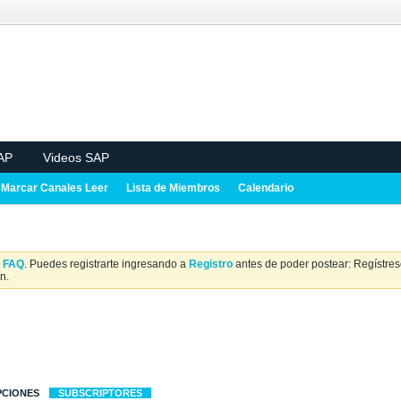
AP
Videos SAP
Marcar Canales Leer
Lista de Miembros
Calendario
a
FAQ
. Puedes registrarte ingresando a
Registro
antes de poder postear: Regístrese
n.
PCIONES
SUBSCRIPTORES