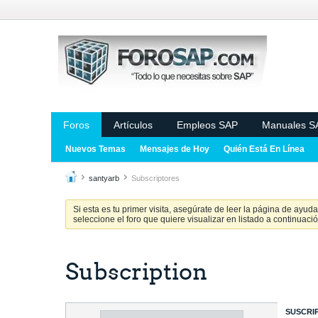
Foros
Artículos
Empleos SAP
Manuales S
Nuevos Temas
Mensajes de Hoy
Quién Está En Línea
santyarb
Subscriptores
Si esta es tu primer visita, asegúrate de leer la página de ayud
seleccione el foro que quiere visualizar en listado a continuació
Subscription
SUSCRI