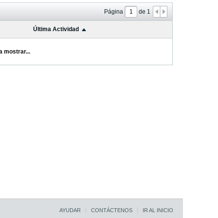
Página
de
1
Última Actividad
a mostrar...
AYUDAR
CONTÁCTENOS
IR AL INICIO