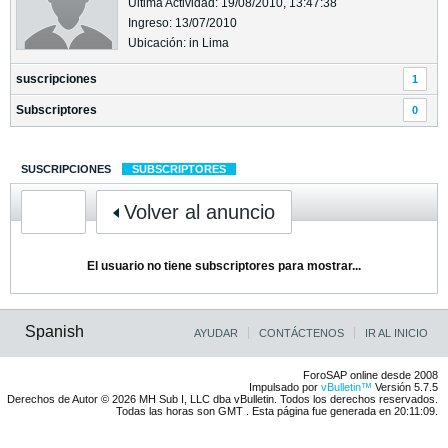
Última Actividad: 19/08/2010, 13:47:38
Ingreso: 13/07/2010
Ubicación: in Lima
suscripciones
1
Subscriptores
0
SUSCRIPCIONES
SUBSCRIPTORES
Volver al anuncio
El usuario no tiene subscriptores para mostrar...
Spanish
AYUDAR
CONTÁCTENOS
IR AL INICIO
ForoSAP online desde 2008
Impulsado por
vBulletin™
Versión 5.7.5
Derechos de Autor © 2026 MH Sub I, LLC dba vBulletin. Todos los derechos reservados.
Todas las horas son GMT . Esta página fue generada en 20:11:09.