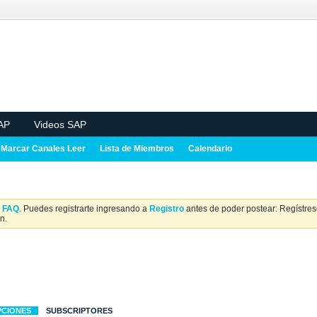
AP
Videos SAP
Marcar Canales Leer
Lista de Miembros
Calendario
a
FAQ
. Puedes registrarte ingresando a
Registro
antes de poder postear: Regístrese
n.
PCIONES
SUBSCRIPTORES