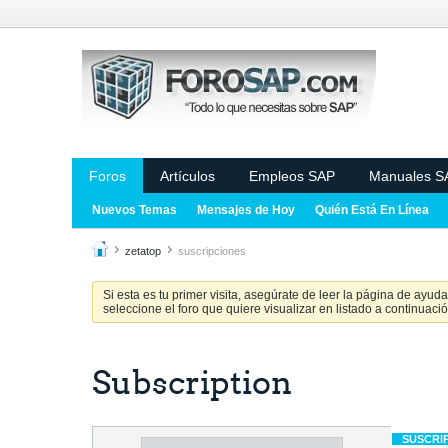
Foros
Artículos
Empleos SAP
Manuales S
Nuevos Temas
Mensajes de Hoy
Quién Está En Línea
zetatop
suscripciones
Si esta es tu primer visita, asegúrate de leer la página de ayud
seleccione el foro que quiere visualizar en listado a continuació
Subscription
SUSCRI