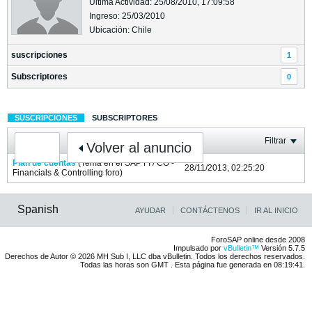
Última Actividad: 25/08/2010, 17:09:58
Ingreso: 25/03/2010
Ubicación: Chile
suscripciones
1
Subscriptores
0
SUSCRIPCIONES
SUBSCRIPTORES
Filtrar
Volver al anuncio
Plan de cuentas
(Tema en el
SAP FI / CO -
28/11/2013, 02:25:20
Financials & Controlling
foro)
Spanish
AYUDAR
CONTÁCTENOS
IR AL INICIO
ForoSAP online desde 2008
Impulsado por
vBulletin™
Versión 5.7.5
Derechos de Autor © 2026 MH Sub I, LLC dba vBulletin. Todos los derechos reservados.
Todas las horas son GMT . Esta página fue generada en 08:19:41.