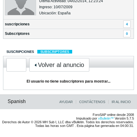
Última Actividad: 04/02/2014, 12:23:24
Ingreso: 10/07/2009
Ubicación: España
suscripciones
4
Subscriptores
0
SUSCRIPCIONES
SUBSCRIPTORES
Volver al anuncio
El usuario no tiene subscriptores para mostrar...
Spanish
AYUDAR
CONTÁCTENOS
IR AL INICIO
ForoSAP online desde 2008
Impulsado por
vBulletin™
Versión 5.7.5
Derechos de Autor © 2026 MH Sub I, LLC dba vBulletin. Todos los derechos reservados.
Todas las horas son GMT . Esta página fue generada en 04:00:31.