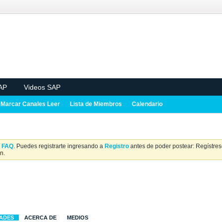
AP
Videos SAP
Marcar Canales Leer
Lista de Miembros
Calendario
a
FAQ
. Puedes registrarte ingresando a
Registro
antes de poder postear: Regístrese
n.
DADES
ACERCA DE
MEDIOS