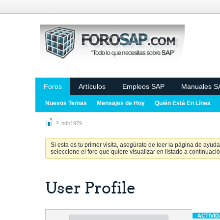
Foros
Artículos
Empleos SAP
Manuales S
Nuevos Temas
Mensajes de Hoy
Quién Está En Línea
hdb1979
Si esta es tu primer visita, asegúrate de leer la página de ayud
seleccione el foro que quiere visualizar en listado a continuació
User Profile
ACTIVI