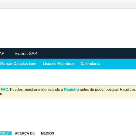
AP
Videos SAP
Marcar Canales Leer
Lista de Miembros
Calendario
a
FAQ
. Puedes registrarte ingresando a
Registro
antes de poder postear: Regístrese
n.
DADES
ACERCA DE
MEDIOS