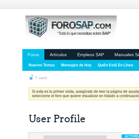
Foros
Artículos
Empleos SAP
Manuales S
Nuevos Temas
Mensajes de Hoy
Quién Está En Línea
xavi3
Si esta es tu primer visita, asegúrate de leer la página de ayud
seleccione el foro que quiere visualizar en listado a continuació
User Profile
ACTIVI