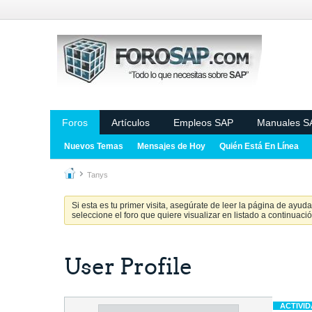
Foros
Artículos
Empleos SAP
Manuales S
Nuevos Temas
Mensajes de Hoy
Quién Está En Línea
Tanys
Si esta es tu primer visita, asegúrate de leer la página de ayud
seleccione el foro que quiere visualizar en listado a continuació
User Profile
ACTIVI