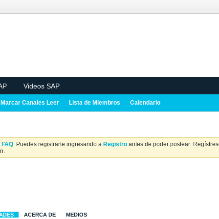
AP
Videos SAP
Marcar Canales Leer
Lista de Miembros
Calendario
a
FAQ
. Puedes registrarte ingresando a
Registro
antes de poder postear: Regístrese
n.
DADES
ACERCA DE
MEDIOS