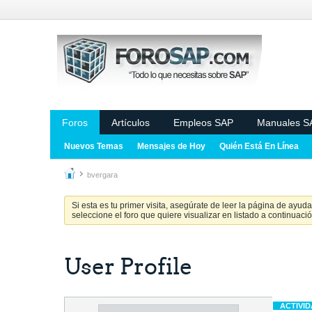
Foros
Artículos
Empleos SAP
Manuales S
Nuevos Temas
Mensajes de Hoy
Quién Está En Línea
bvergara
Si esta es tu primer visita, asegúrate de leer la página de ayud
seleccione el foro que quiere visualizar en listado a continuació
User Profile
ACTIVI