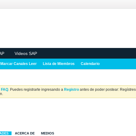
AP
Videos SAP
Marcar Canales Leer
Lista de Miembros
Calendario
a
FAQ
. Puedes registrarte ingresando a
Registro
antes de poder postear: Regístrese
n.
DADES
ACERCA DE
MEDIOS