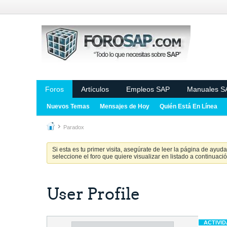
Foros
Artículos
Empleos SAP
Manuales S
Nuevos Temas
Mensajes de Hoy
Quién Está En Línea
Paradox
Si esta es tu primer visita, asegúrate de leer la página de ayud
seleccione el foro que quiere visualizar en listado a continuació
User Profile
ACTIVI