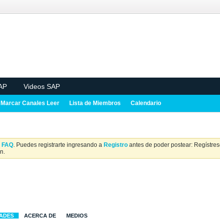
AP
Videos SAP
Marcar Canales Leer
Lista de Miembros
Calendario
a
FAQ
. Puedes registrarte ingresando a
Registro
antes de poder postear: Regístrese
n.
DADES
ACERCA DE
MEDIOS