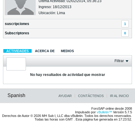
Última Actividad: 02/02/2014, 05:36:23
Ingreso: 18/12/2013
Ubicación: Lima
suscripciones
1
Subscriptores
0
ACTIVIDADES
ACERCA DE
MEDIOS
Filtrar
No hay resultados de actividad que mostrar
Spanish
AYUDAR
CONTÁCTENOS
IR AL INICIO
ForoSAP online desde 2008
Impulsado por
vBulletin™
Versión 5.7.5
Derechos de Autor © 2026 MH Sub I, LLC dba vBulletin. Todos los derechos reservados.
Todas las horas son GMT . Esta página fue generada en 17:23:52.