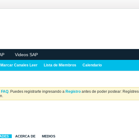
AP
Videos SAP
Marcar Canales Leer
Lista de Miembros
Calendario
a
FAQ
. Puedes registrarte ingresando a
Registro
antes de poder postear: Regístrese
n.
DADES
ACERCA DE
MEDIOS