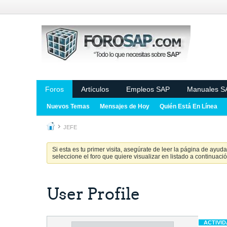
Foros
Artículos
Empleos SAP
Manuales S
Nuevos Temas
Mensajes de Hoy
Quién Está En Línea
JEFE
Si esta es tu primer visita, asegúrate de leer la página de ayud
seleccione el foro que quiere visualizar en listado a continuació
User Profile
ACTIVI