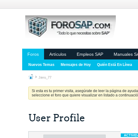
Foros
Artículos
Empleos SAP
Manuales S
Nuevos Temas
Mensajes de Hoy
Quién Está En Línea
Javu_77
Si esta es tu primer visita, asegúrate de leer la página de ayud
seleccione el foro que quiere visualizar en listado a continuació
User Profile
ACTIVI