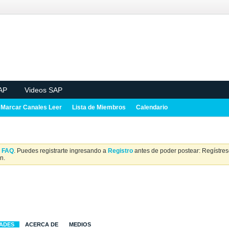
AP
Videos SAP
Marcar Canales Leer
Lista de Miembros
Calendario
a
FAQ
. Puedes registrarte ingresando a
Registro
antes de poder postear: Regístrese
n.
DADES
ACERCA DE
MEDIOS