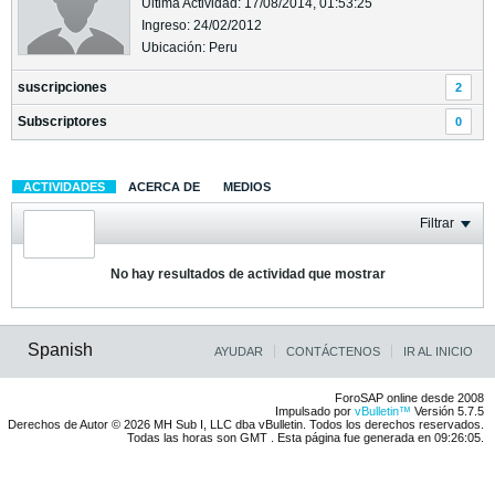
Última Actividad: 17/08/2014, 01:53:25
Ingreso: 24/02/2012
Ubicación: Peru
suscripciones
2
Subscriptores
0
ACTIVIDADES
ACERCA DE
MEDIOS
Filtrar
No hay resultados de actividad que mostrar
Spanish
AYUDAR
CONTÁCTENOS
IR AL INICIO
ForoSAP online desde 2008
Impulsado por
vBulletin™
Versión 5.7.5
Derechos de Autor © 2026 MH Sub I, LLC dba vBulletin. Todos los derechos reservados.
Todas las horas son GMT . Esta página fue generada en 09:26:05.