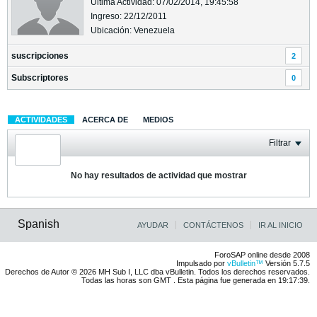
Última Actividad: 07/02/2014, 19:45:58
Ingreso: 22/12/2011
Ubicación: Venezuela
suscripciones
2
Subscriptores
0
ACTIVIDADES
ACERCA DE
MEDIOS
Filtrar
No hay resultados de actividad que mostrar
Spanish
AYUDAR
CONTÁCTENOS
IR AL INICIO
ForoSAP online desde 2008
Impulsado por
vBulletin™
Versión 5.7.5
Derechos de Autor © 2026 MH Sub I, LLC dba vBulletin. Todos los derechos reservados.
Todas las horas son GMT . Esta página fue generada en 19:17:39.