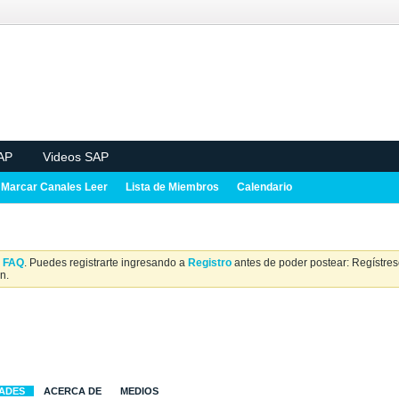
AP
Videos SAP
Marcar Canales Leer
Lista de Miembros
Calendario
a
FAQ
. Puedes registrarte ingresando a
Registro
antes de poder postear: Regístrese
n.
DADES
ACERCA DE
MEDIOS