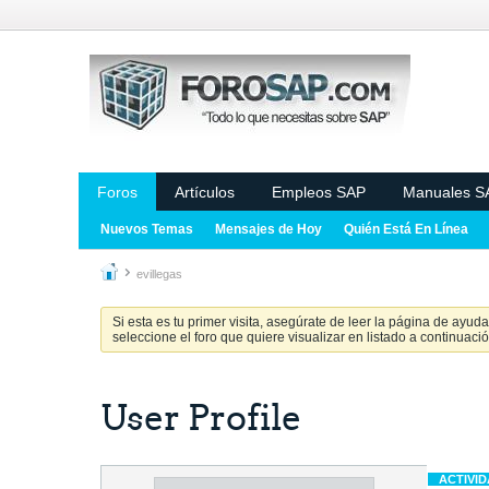
Foros
Artículos
Empleos SAP
Manuales S
Nuevos Temas
Mensajes de Hoy
Quién Está En Línea
evillegas
Si esta es tu primer visita, asegúrate de leer la página de ayud
seleccione el foro que quiere visualizar en listado a continuació
User Profile
ACTIVI