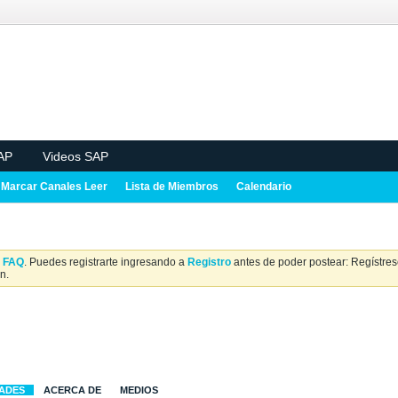
AP
Videos SAP
Marcar Canales Leer
Lista de Miembros
Calendario
a
FAQ
. Puedes registrarte ingresando a
Registro
antes de poder postear: Regístrese
n.
DADES
ACERCA DE
MEDIOS