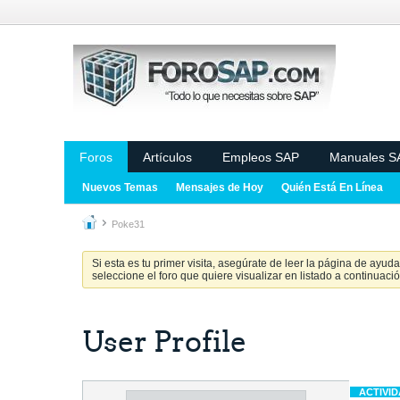
Foros
Artículos
Empleos SAP
Manuales S
Nuevos Temas
Mensajes de Hoy
Quién Está En Línea
Poke31
Si esta es tu primer visita, asegúrate de leer la página de ayud
seleccione el foro que quiere visualizar en listado a continuació
User Profile
ACTIVI