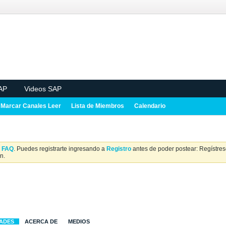
AP
Videos SAP
Marcar Canales Leer
Lista de Miembros
Calendario
a
FAQ
. Puedes registrarte ingresando a
Registro
antes de poder postear: Regístrese
n.
DADES
ACERCA DE
MEDIOS