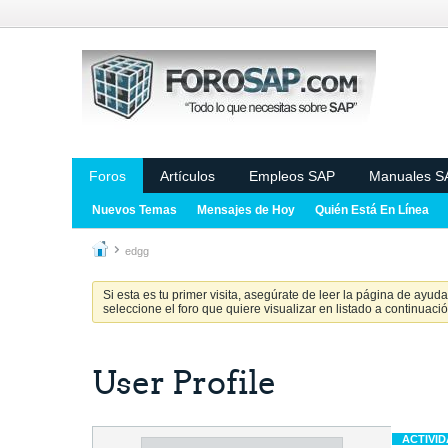
Foros
Artículos
Empleos SAP
Manuales S
Nuevos Temas
Mensajes de Hoy
Quién Está En Línea
edgg
Si esta es tu primer visita, asegúrate de leer la página de ayud
seleccione el foro que quiere visualizar en listado a continuació
User Profile
ACTIVI