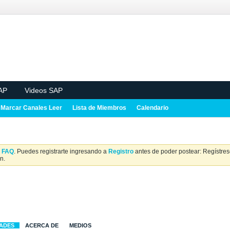
AP
Videos SAP
Marcar Canales Leer
Lista de Miembros
Calendario
a
FAQ
. Puedes registrarte ingresando a
Registro
antes de poder postear: Regístrese
n.
DADES
ACERCA DE
MEDIOS