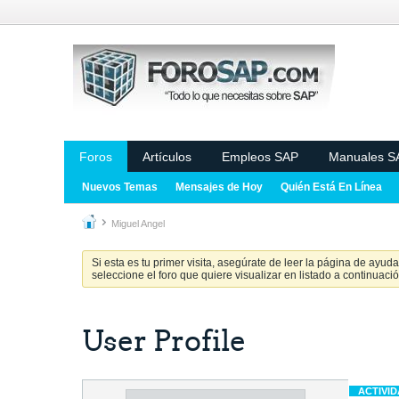
Foros
Artículos
Empleos SAP
Manuales S
Nuevos Temas
Mensajes de Hoy
Quién Está En Línea
Miguel Angel
Si esta es tu primer visita, asegúrate de leer la página de ayud
seleccione el foro que quiere visualizar en listado a continuació
User Profile
ACTIVI