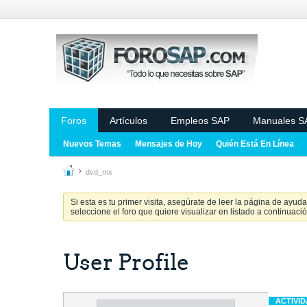
Foros
Artículos
Empleos SAP
Manuales S
Nuevos Temas
Mensajes de Hoy
Quién Está En Línea
dvd_mx
Si esta es tu primer visita, asegúrate de leer la página de ayud
seleccione el foro que quiere visualizar en listado a continuació
User Profile
ACTIVI