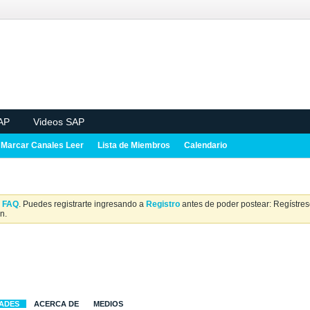
AP
Videos SAP
Marcar Canales Leer
Lista de Miembros
Calendario
a
FAQ
. Puedes registrarte ingresando a
Registro
antes de poder postear: Regístrese
n.
DADES
ACERCA DE
MEDIOS