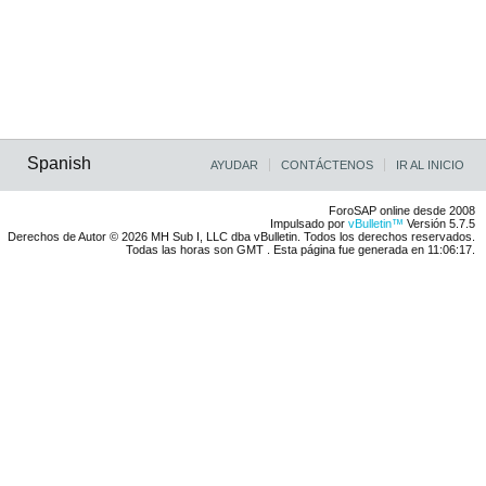
Spanish
AYUDAR
CONTÁCTENOS
IR AL INICIO
ForoSAP online desde 2008
Impulsado por
vBulletin™
Versión 5.7.5
Derechos de Autor © 2026 MH Sub I, LLC dba vBulletin. Todos los derechos reservados.
Todas las horas son GMT . Esta página fue generada en 11:06:17.