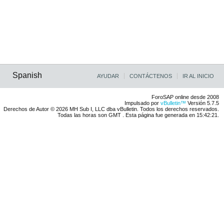
Spanish
AYUDAR
CONTÁCTENOS
IR AL INICIO
ForoSAP online desde 2008
Impulsado por
vBulletin™
Versión 5.7.5
Derechos de Autor © 2026 MH Sub I, LLC dba vBulletin. Todos los derechos reservados.
Todas las horas son GMT . Esta página fue generada en 15:42:21.