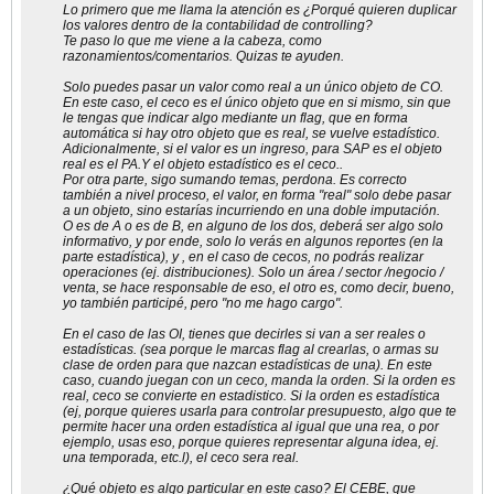
Lo primero que me llama la atención es ¿Porqué quieren duplicar
los valores dentro de la contabilidad de controlling?
Te paso lo que me viene a la cabeza, como
razonamientos/comentarios. Quizas te ayuden.
Solo puedes pasar un valor como real a un único objeto de CO.
En este caso, el ceco es el único objeto que en si mismo, sin que
le tengas que indicar algo mediante un flag, que en forma
automática si hay otro objeto que es real, se vuelve estadístico.
Adicionalmente, si el valor es un ingreso, para SAP es el objeto
real es el PA.Y el objeto estadístico es el ceco..
Por otra parte, sigo sumando temas, perdona. Es correcto
también a nivel proceso, el valor, en forma "real" solo debe pasar
a un objeto, sino estarías incurriendo en una doble imputación.
O es de A o es de B, en alguno de los dos, deberá ser algo solo
informativo, y por ende, solo lo verás en algunos reportes (en la
parte estadística), y , en el caso de cecos, no podrás realizar
operaciones (ej. distribuciones). Solo un área / sector /negocio /
venta, se hace responsable de eso, el otro es, como decir, bueno,
yo también participé, pero "no me hago cargo".
En el caso de las OI, tienes que decirles si van a ser reales o
estadísticas. (sea porque le marcas flag al crearlas, o armas su
clase de orden para que nazcan estadísticas de una). En este
caso, cuando juegan con un ceco, manda la orden. Si la orden es
real, ceco se convierte en estadistico. Si la orden es estadística
(ej, porque quieres usarla para controlar presupuesto, algo que te
permite hacer una orden estadística al igual que una rea, o por
ejemplo, usas eso, porque quieres representar alguna idea, ej.
una temporada, etc.l), el ceco sera real.
¿Qué objeto es algo particular en este caso? El CEBE, que