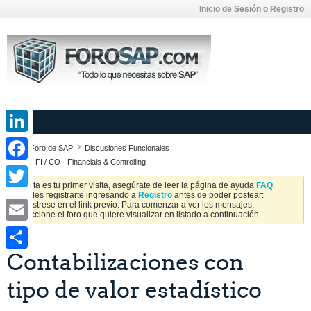
Inicio de Sesión o Registro
LinkedIn
Foro de SAP
Discusiones Funcionales
SAP FI / CO - Financials & Controlling
Facebook
Si esta es tu primer visita, asegúrate de leer la página de ayuda
FAQ
.
Puedes registrarte ingresando a
Registro
antes de poder postear:
Twitter
Regístrese en el link previo. Para comenzar a ver los mensajes,
seleccione el foro que quiere visualizar en listado a continuación.
Email
Contabilizaciones con
Share
tipo de valor estadístico