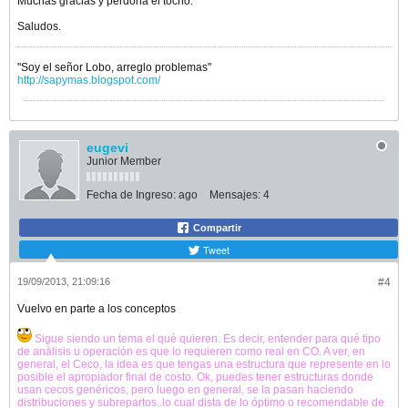
Muchas gracias y perdona el tocho.
Saludos.
"Soy el señor Lobo, arreglo problemas"
http://sapymas.blogspot.com/
eugevi
Junior Member
Fecha de Ingreso:
ago
Mensajes:
4
Compartir
Tweet
19/09/2013, 21:09:16
#4
Vuelvo en parte a los conceptos
Sigue siendo un tema el qué quieren. Es decir, entender para qué tipo
de anàlisis u operación es que lo requieren como real en CO. A ver, en
general, el Ceco, la idea es que tengas una estructura que represente en lo
posible el apropiador final de costo. Ok, puedes tener estructuras donde
usan cecos genéricos, pero luego en general, se la pasan haciendo
distribuciones y subrepartos..lo cual dista de lo óptimo o recomendable de