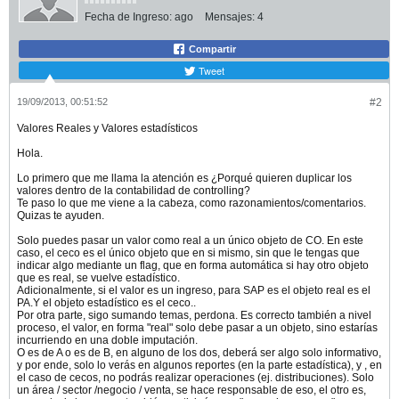
Fecha de Ingreso:
ago
Mensajes:
4
Compartir
Tweet
19/09/2013, 00:51:52
#2
Valores Reales y Valores estadísticos
Hola.
Lo primero que me llama la atención es ¿Porqué quieren duplicar los
valores dentro de la contabilidad de controlling?
Te paso lo que me viene a la cabeza, como razonamientos/comentarios.
Quizas te ayuden.
Solo puedes pasar un valor como real a un único objeto de CO. En este
caso, el ceco es el único objeto que en si mismo, sin que le tengas que
indicar algo mediante un flag, que en forma automática si hay otro objeto
que es real, se vuelve estadístico.
Adicionalmente, si el valor es un ingreso, para SAP es el objeto real es el
PA.Y el objeto estadístico es el ceco..
Por otra parte, sigo sumando temas, perdona. Es correcto también a nivel
proceso, el valor, en forma "real" solo debe pasar a un objeto, sino estarías
incurriendo en una doble imputación.
O es de A o es de B, en alguno de los dos, deberá ser algo solo informativo,
y por ende, solo lo verás en algunos reportes (en la parte estadística), y , en
el caso de cecos, no podrás realizar operaciones (ej. distribuciones). Solo
un área / sector /negocio / venta, se hace responsable de eso, el otro es,