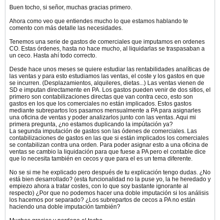
Buen tocho, si señor, muchas gracias primero.
Ahora como veo que entiendes mucho lo que estamos hablando te
comento con más detalle las necesidades.
Tenemos una serie de gastos de comerciales que imputamos en ordenes
CO. Estas órdenes, hasta no hace mucho, al liquidarlas se traspasaban a
un ceco. Hasta ahí todo correcto.
Desde hace unos meses se quiere estudiar las rentabilidades analíticas de
las ventas y para esto estudiamos las ventas, el coste y los gastos en que
se incurren. (Desplazamientos, alquileres, dietas...) Las ventas vienen de
SD e imputan directamente en PA. Los gastos pueden venir de dos sitios, el
primero son contabilizaciones directas que van contra ceco, esto son
gastos en los que los comerciales no están implicados. Estos gastos
mediante subrepartos los pasamos mensualmente a PA para asignarles
una oficina de ventas y poder analizarlos junto con las ventas. Aqui mi
primera pregunta, ¿no estamos duplicando la impùtación ya?
La segunda imputación de gastos son las ódenes de comerciales. Las
contabilizaciones de gastos en las que si están implicados los comerciales
se contabilizan contra una orden. Para poder asignar esto a una oficina de
ventas se cambio la liquidación para que fuese a PA pero el contable dice
que lo necesita también en cecos y que para el es un tema diferente.
No se si me he explicado pero después de tu explicación tengo dudas. ¿No
está bien desarrollado? (esta funcionalidad no la puse yo, la he heredado y
empiezo ahora a tratar costes, con lo que soy bastante ignorante al
respecto) ¿Por que no podemos hacer una doble imputación si los análisis
los hacemos por separado? ¿Los subrepartos de cecos a PA no están
haciendo una doble imputación también?