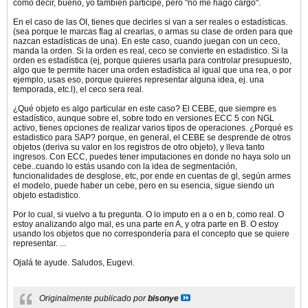
como decir, bueno, yo también participé, pero "no me hago cargo".
En el caso de las OI, tienes que decirles si van a ser reales o estadísticas.
(sea porque le marcas flag al crearlas, o armas su clase de orden para que
nazcan estadísticas de una). En este caso, cuando juegan con un ceco,
manda la orden. Si la orden es real, ceco se convierte en estadistico. Si la
orden es estadística (ej, porque quieres usarla para controlar presupuesto,
algo que te permite hacer una orden estadística al igual que una rea, o por
ejemplo, usas eso, porque quieres representar alguna idea, ej. una
temporada, etc.l), el ceco sera real.
¿Qué objeto es algo particular en este caso? El CEBE, que siempre es
estadístico, aunque sobre el, sobre todo en versiones ECC 5 con NGL
activo, tienes opciones de realizar varios tipos de operaciones. ¿Porqué es
estadistico para SAP? porque, en general, el CEBE se desprende de otros
objetos (deriva su valor en los registros de otro objeto), y lleva tanto
ingresos. Con ECC, puedes tener imputaciones en donde no haya solo un
cebe..cuando lo estás usando con la idea de segmentación,
funcionalidades de desglose, etc, por ende en cuentas de gl, según armes
el modelo, puede haber un cebe, pero en su esencia, sigue siendo un
objeto estadistico.
Por lo cual, si vuelvo a tu pregunta. O lo imputo en a o en b, como real. O
estoy analizando algo mal, es una parte en A, y otra parte en B. O estoy
usando los objetos que no correspondería para el concepto que se quiere
representar. ...
Ojalá te ayude. Saludos, Eugevi.
Originalmente publicado por
bisonye