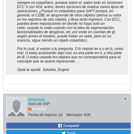
siempre es estadístico, aunque sobre el, sobre todo en versiones
ECC 5 con NGL activo, tienes opciones de realizar varios tipos de
operaciones. ¿Porqué es estadistico para SAP? porque, en
general, el CEBE se desprende de otros objetos (deriva su valor
en los registros de otro objeto), y lleva tanto ingresos. Con ECC,
puedes tener imputaciones en donde no haya solo un
cebe..cuando lo estás usando con la idea de segmentación,
funcionalidades de desglose, etc, por ende en cuentas de gl,
según armes el modelo, puede haber un cebe, pero en su
esencia, sigue siendo un objeto estadistico.
Por lo cual, si vuelvo a tu pregunta. O lo imputo en a o en b, como
real. O estoy analizando algo mal, es una parte en A, y otra parte
en B. O estoy usando los objetos que no correspondería para el
concepto que se quiere representar. ...
Ojalá te ayude. Saludos, Eugevi.
bisonye
Gurú de SAP
Fecha de Ingreso:
jul
Mensajes:
828
Compartir
Tweet