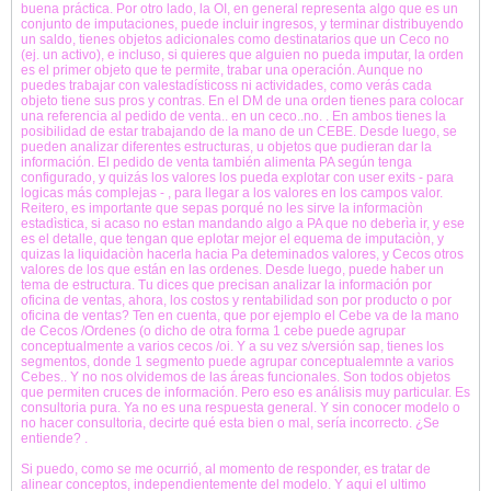
buena práctica. Por otro lado, la OI, en general representa algo que es un
conjunto de imputaciones, puede incluir ingresos, y terminar distribuyendo
un saldo, tienes objetos adicionales como destinatarios que un Ceco no
(ej. un activo), e incluso, si quieres que alguien no pueda imputar, la orden
es el primer objeto que te permite, trabar una operación. Aunque no
puedes trabajar con valestadísticoss ni actividades, como verás cada
objeto tiene sus pros y contras. En el DM de una orden tienes para colocar
una referencia al pedido de venta.. en un ceco..no. . En ambos tienes la
posibilidad de estar trabajando de la mano de un CEBE. Desde luego, se
pueden analizar diferentes estructuras, u objetos que pudieran dar la
información. El pedido de venta también alimenta PA según tenga
configurado, y quizás los valores los pueda explotar con user exits - para
logicas más complejas - , para llegar a los valores en los campos valor.
Reitero, es importante que sepas porqué no les sirve la informaciòn
estadìstica, si acaso no estan mandando algo a PA que no deberìa ir, y ese
es el detalle, que tengan que eplotar mejor el equema de imputaciòn, y
quizas la liquidaciòn hacerla hacia Pa deteminados valores, y Cecos otros
valores de los que están en las ordenes. Desde luego, puede haber un
tema de estructura. Tu dices que precisan analizar la información por
oficina de ventas, ahora, los costos y rentabilidad son por producto o por
oficina de ventas? Ten en cuenta, que por ejemplo el Cebe va de la mano
de Cecos /Ordenes (o dicho de otra forma 1 cebe puede agrupar
conceptualmente a varios cecos /oi. Y a su vez s/versión sap, tienes los
segmentos, donde 1 segmento puede agrupar conceptualemnte a varios
Cebes.. Y no nos olvidemos de las áreas funcionales. Son todos objetos
que permiten cruces de información. Pero eso es análisis muy particular. Es
consultoria pura. Ya no es una respuesta general. Y sin conocer modelo o
no hacer consultoria, decirte qué esta bien o mal, sería incorrecto. ¿Se
entiende? .
Si puedo, como se me ocurrió, al momento de responder, es tratar de
alinear conceptos, independientemente del modelo. Y aqui el ultimo