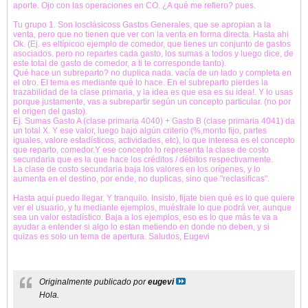
aporte. Ojo con las operaciones en CO. ¿A qué me refiero? pues.
Tu grupo 1. Son losclásicoss Gastos Generales, que se apropian a la
venta, pero que no tienen que ver con la venta en forma directa. Hasta ahi
Ok. (Ej. es eltípicoo ejemplo de comedor, que tienes un conjunto de gastos
asociados. pero no repartes cada gasto, los sumas a todos y luego dice, de
este total de gasto de comedor, a ti te corresponde tanto).
Qué hace un subreparto? no duplica nada. vacía de un lado y completa en
el otro. El tema es mediante qué lo hace. En el subreparto pierdes la
trazabilidad de la clase primaria, y la idea es que esa es su idea!. Y lo usas
porque justamente, vas a subrepartir según un concepto particular. (no por
el origen del gasto).
Ej. Sumas Gasto A (clase primaria 4040) + Gasto B (clase primaria 4041) da
un total X. Y ese valor, luego bajo algún criterio (%,monto fijo, partes
iguales, valore estadísticos, actividades, etc), lo que interesa es el concepto
que reparto, comedor.Y ese concepto lo representa la clase de costo
secundaria que es la que hace los créditos / débitos respectivamente.
La clase de costo secundaria baja los valores en los orígenes, y lo
aumenta en el destino, por ende, no duplicas, sino que "reclasificas".
Hasta aquí puedo llegar. Y tranquilo. Insisto, fijate bien qué es lo que quiere
ver el usuario, y tu mediante ejemplos, muéstrale lo que podrá ver, aunque
sea un valor estadístico. Baja a los ejemplos, eso es lo que más te va a
ayudar a entender si algo lo estan metiendo en donde no deben, y si
quizas es solo un tema de apertura. Saludos, Eugevi
Originalmente publicado por
eugevi
Hola.