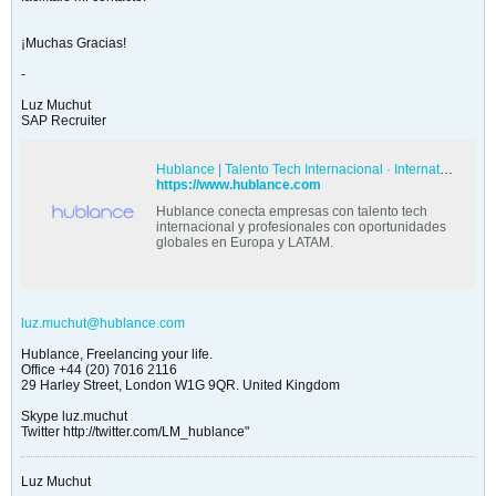
¡Muchas Gracias!
-
Luz Muchut
SAP Recruiter
Hublance | Talento Tech Internacional · International Tech Talent
https://www.hublance.com
Hublance conecta empresas con talento tech
internacional y profesionales con oportunidades
globales en Europa y LATAM.
luz.muchut@hublance.com
Hublance, Freelancing your life.
Office +44 (20) 7016 2116
29 Harley Street, London W1G 9QR. United Kingdom
Skype luz.muchut
Twitter http://twitter.com/LM_hublance"
Luz Muchut