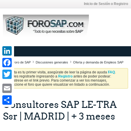
Inicio de Sesión o Registro
LinkedIn
Foro de SAP
Discusiones generales
Oferta y demanda de Empleos SAP
Facebook
Si esta es tu primer visita, asegúrate de leer la página de ayuda
FAQ
.
Puedes registrarte ingresando a
Registro
antes de poder postear:
Regístrese en el link previo. Para comenzar a ver los mensajes,
Twitter
seleccione el foro que quiere visualizar en listado a continuación.
Email
Consultores SAP LE-TRA
Share
Ssr | MADRID | + 3 meses