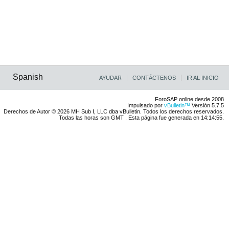
Spanish
AYUDAR
CONTÁCTENOS
IR AL INICIO
ForoSAP online desde 2008
Impulsado por
vBulletin™
Versión 5.7.5
Derechos de Autor © 2026 MH Sub I, LLC dba vBulletin. Todos los derechos reservados.
Todas las horas son GMT . Esta página fue generada en 14:14:55.